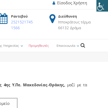
Είσοδος Χρήστη
Ραντεβού
Διεύθυνση
2521521745
Ιπποκράτους τέρμα
1566
66132 Δράμα
ης Υπηρεσίας
Προμηθευτές
Επικοινωνία
ς 4ης Υ.Πε. Μακεδονίας-Θράκης,
μαζί με τα
ομείο