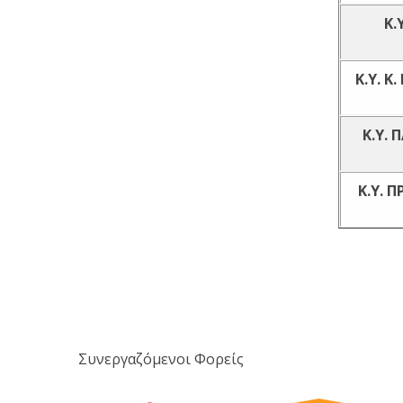
Κ.
Κ.Υ. Κ
Κ.Υ.
Κ.Υ. 
Συνεργαζόμενοι Φορείς