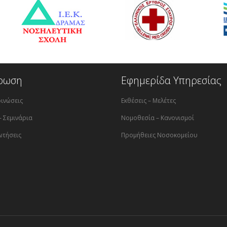
ρωση
Εφημερίδα Υπηρεσίας
ινώσεις
Εκθέσεις – Μελέτες
– Σεμινάρια
Νομοθεσία – Κανονισμοί
ωτήσεις
Προμήθειες Νοσοκομείου