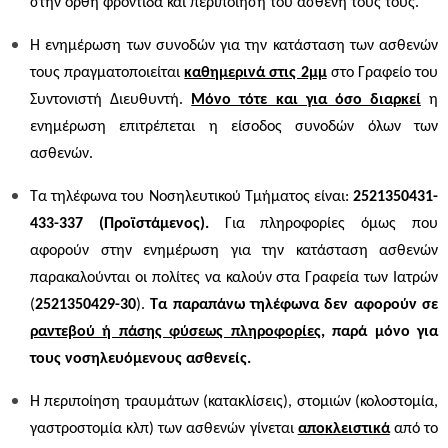
στην ορθή φροντίδα και περιποίηση του ασθενή τους τους.
Η ενημέρωση των συνοδών για την κατάσταση των ασθενών
τους πραγματοποιείται
καθημερινά στις 2μμ
στο Γραφείο του
Συντονιστή Διευθυντή.
Μόνο τότε και για όσο διαρκεί
η
ενημέρωση επιτρέπεται η είσοδος συνοδών όλων των
ασθενών.
Τα τηλέφωνα του Νοσηλευτικού Τμήματος είναι:
2521350431-
433-337 (Προϊστάμενος).
Για πληροφορίες όμως που
αφορούν στην ενημέρωση για την κατάσταση ασθενών
παρακαλούνται οι πολίτες να καλούν στα Γραφεία των Ιατρών
(
2521350429-30
).
Τα παραπάνω τηλέφωνα δεν αφορούν σε
ραντεβού ή πάσης φύσεως πληροφορίες
, παρά μόνο για
τους νοσηλευόμενους ασθενείς.
Η περιποίηση τραυμάτων (κατακλίσεις), στομιών (κολοστομία,
γαστροστομία κλπ) των ασθενών γίνεται
αποκλειστικά
από το