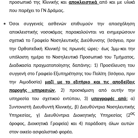
προσωπικό της Κλινικής και
αποκλειστικά
από και με υλικά
που παρέχει το ΓΝ Δράμας.
Όσοι συγγενείς ασθενών επιθυμούν την απασχόληση
αποκλειστικής νοσοκόμας παρακαλούνται να ενημερώσουν
σχετικά το Γραφείο Νοσηλευτικής Διεύθυνσης (Ισόγειο, πριν
την Ορθοπεδική Κλινική) τις πρωινές ώρες- έως 3μμ-και την
υπόλοιπη ημέρα το Νοσηλευτικό Προσωπικό του Τμήματος.
Διαδικασία πραγματοποίησης δαπάνης: 1) Προσέλευση του
συγγενή στο Γραφείο Εξυπηρέτησης του Πολίτη (Ισόγειο, πριν
την Αιμοδοσία)
μαζί με το εξιτήριο και τις αποδείξεις
παροχής υπηρεσιών
, 2) προσκόμιση από αυτήν την
υπηρεσία του σχετικού εντύπου, 3)
υπογραφές από:
α)
Συντονιστή Διευθυντή Κλινικής, β) Διευθύντρια Νοσηλευτικής
ος
Υπηρεσίας, γ) Διευθύντρια Διοικητικής Υπηρεσίας (2
όροφος, Διοικητικά Γραφεία) και 4) παράδοση όλων αυτών
στον οικείο ασφαλιστικό φορέα.