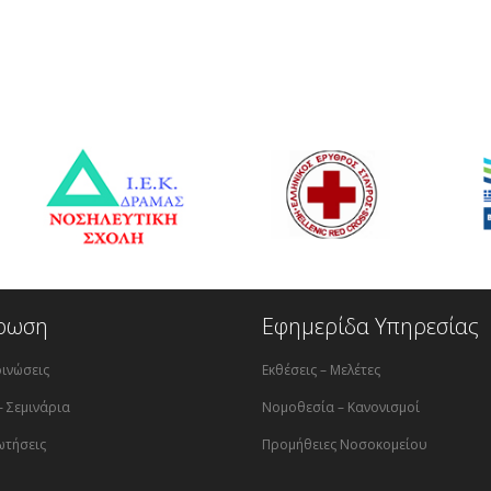
ρωση
Εφημερίδα Υπηρεσίας
ινώσεις
Εκθέσεις – Μελέτες
– Σεμινάρια
Νομοθεσία – Κανονισμοί
ωτήσεις
Προμήθειες Νοσοκομείου