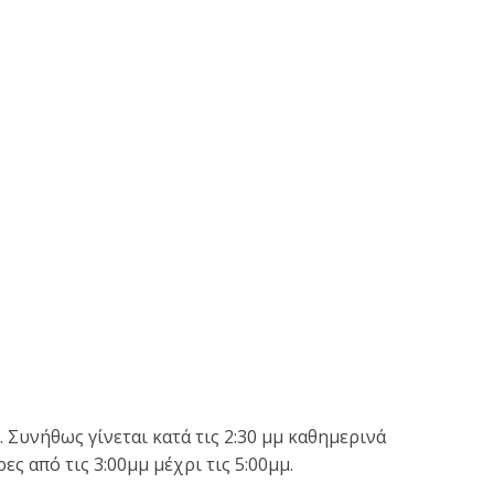
 Συνήθως γίνεται κατά τις 2:30 μμ καθημερινά
ς από τις 3:00μμ μέχρι τις 5:00μμ.