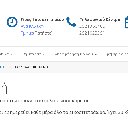
Ώρες Επισκεπτηρίου
Τηλεφωνικό Κέντρο
Ανα Κλινική/
2521350400
Τμήμα
(Πατήστε)
2521023351
πικό
Ενημέρωση
Πληροφόρηση Κοινού
Εφημερίδα τ
ΜΈΑΣ
ΚΑΡΔΙΟΛΟΓΙΚΉ ΚΛΙΝΙΚΉ
κή
 από την είσοδο του παλιού νοσοκομείου .
ι εφημερεύει κάθε μέρα όλο το εικοσιτετράωρο. Έχει 30 κ