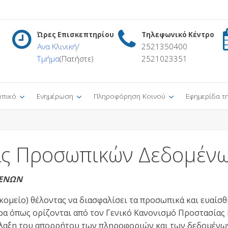
Ώρες Επισκεπτηρίου
Τηλεφωνικό Κέντρο
Ανα Κλινική/
2521350400
Τμήμα
(Πατήστε)
2521023351
πικό
Ενημέρωση
Πληροφόρηση Κοινού
Εφημερίδα τ
ας Προσωπικών Δεδομέν
ΜΕΝΩΝ
ομείο) θέλοντας να διασφαλίσει τα προσωπικά και ευαίσ
τρα όπως ορίζονται από τον Γενικό Κανονισμό Προστασίας
ύλαξη του απορρήτου των πληροφοριών και των δεδομένων