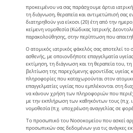
προκειμένου να σας παράσχουμε άρτια ιατρική
τη διάγνωση, θεραπεία και αντιμετώπισή σας ε
διατηρηθούν για είκοσι (20) έτη από την ημερ
κείμενη νομοθεσία (Κώδικας Ιατρικής Δεοντολογί
παρακολούθησης, στην περίπτωση που απαιτηθε
Ο ατομικός ιατρικός φάκελός σας αποτελεί το
ασθενής, με οποιονδήποτε επαγγελματία υγείας
εκτίμηση, τη διάγνωση και τη θεραπεία του, τ
βελτίωση της παρεχόμενης φροντίδας υγείας και
πληροφορίες που καταχωρούνται στον ατομικό
επαγγελματίες υγείας που εμπλέκονται στη δι
να κάνουν χρήση των πληροφοριών που περιέχε
με την εκπλήρωση των καθηκόντων τους (π.χ. ι
νομοθεσία (π.χ. υποχρέωση αναγγελίας σε φορ
Το προσωπικό του Νοσοκομείου που ασκεί αρ
προσωπικών σας δεδομένων για τις ανάγκες εκ