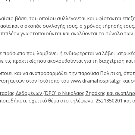
αίσιο βάσει του οποίου συλλέγονται και υφίστανται επεξ
ασία και ο σκοπός συλλογής τους, ο χρόνος τήρησής τους,
 Επιπλέον γνωστοποιούνται και αναλύονται το σύνολο των 
ε πρόσωπο που λαμβάνει ή ενδιαφέρεται να λάβει ιατρικ
ε τις πρακτικές που ακολουθούνται για τη διαχείριση κα
οιεί και να αναπροσαρμόζει την παρούσα Πολιτική, όποτε
άνιση αυτών στον Ιστότοπο του www.dramahospital.gr και 
τασίας Δεδομένων (DPO) ο Νικόλαος Ζησάκης και αναπληρ
 οποιοδήποτε σχετικό θέμα στο τηλέφωνο: 2521350201 και