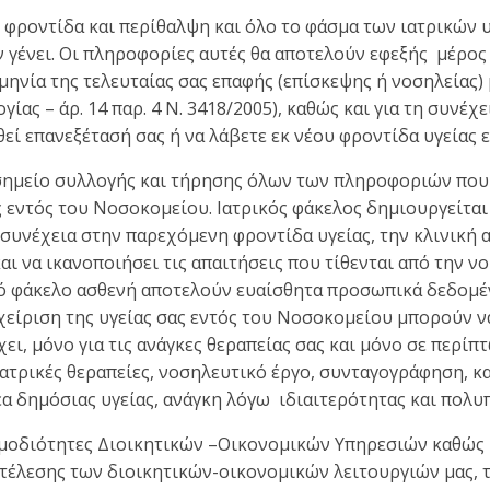
 φροντίδα και περίθαλψη και όλο το φάσμα των ιατρικών 
ν γένει. Οι πληροφορίες αυτές θα αποτελούν εφεξής μέρος
ομηνία της τελευταίας σας επαφής (επίσκεψης ή νοσηλείας)
ας – άρ. 14 παρ. 4 Ν. 3418/2005), καθώς και για τη συνέχε
ί επανεξέτασή σας ή να λάβετε εκ νέου φροντίδα υγείας 
 σημείο συλλογής και τήρησης όλων των πληροφοριών που 
 εντός του Νοσοκομείου. Ιατρικός φάκελος δημιουργείται γ
η συνέχεια στην παρεχόμενη φροντίδα υγείας, την κλινική
 να ικανοποιήσει τις απαιτήσεις που τίθενται από την νομ
 φάκελο ασθενή αποτελούν ευαίσθητα προσωπικά δεδομένα
αχείριση της υγείας σας εντός του Νοσοκομείου μπορούν ν
ι, μόνο για τις ανάγκες θεραπείας σας και μόνο σε περί
ατρικές θεραπείες, νοσηλευτικό έργο, συνταγογράφηση, κ
έα δημόσιας υγείας, ανάγκη λόγω ιδιαιτερότητας και πολυ
μοδιότητες Διοικητικών –Οικονομικών Υπηρεσιών καθώς 
τέλεσης των διοικητικών-οικονομικών λειτουργιών μας, τ