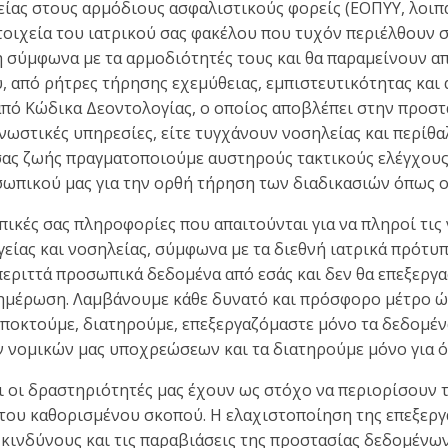
ίας στους αρμόδιους ασφαλιστικούς φορείς (ΕΟΠΥΥ, λοιπ
τοιχεία του ιατρικού σας φακέλου που τυχόν περιέλθουν σ
αση σύμφωνα με τα αρμοδιότητές τους και θα παραμείνουν
, από ρήτρες τήρησης εχεμύθειας, εμπιστευτικότητας κα
 από Κώδικα Δεοντολογίας, ο οποίος αποβλέπει στην προ
στικές υπηρεσίες, είτε τυγχάνουν νοσηλείας και περίθα
σας ζωής πραγματοποιούμε αυστηρούς τακτικούς ελέγχους
οσωπικού μας για την ορθή τήρηση των διαδικασιών όπως ο
κές σας πληροφορίες που απαιτούνται για να πληροί τις 
είας και νοσηλείας, σύμφωνα με τα διεθνή ιατρικά πρότυπα
 περιττά προσωπικά δεδομένα από εσάς και δεν θα επεξεργ
ημέρωση. Λαμβάνουμε κάθε δυνατό και πρόσφορο μέτρο ώ
Αποκτούμε, διατηρούμε, επεξεργαζόμαστε μόνο τα δεδομένα
ν νομικών μας υποχρεώσεων και τα διατηρούμε μόνο για ό
και οι δραστηριότητές μας έχουν ως στόχο να περιορίσο
ξη του καθορισμένου σκοπού. Η ελαχιστοποίηση της επεξε
 κινδύνους και τις παραβιάσεις της προστασίας δεδομένων